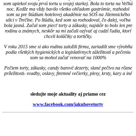
som upiekol svoju prvú tortu u svojej starkej. Bola to torta na Veľkú
noc. Kedže ma vždy bavilo všetko ohľadom gastrómie, rozhodol
som sa pre štúdium hotelovej akadémie na SOŠ na Jilemnického
ulici v Trečíne. Po štúdiu, ked som sa rozhodoval, čo dalej, voľba
bola jasná. Začal som piecť torty a zákusky, najskôr to bolo len pre
rodinu a známych, neskôr sa mi začali ozývať aj cudzí ľudia, ktorí
chceli koláčiky a tortičky.
V roku 2015 sme si ako rodina založili firmu, zariadili sme výrobňu
podla všetkých hygienických a legislatívnych záležitostí a pečeniu
som sa mohol začať venovať na 1000%
Pečiem torty, zákusky, candy barové dezerty, slané pečivo na rôzne
príležitosti- svadby, oslavy, firemné večierky, plesy, krsty, kary a iné
sledujte moje aktuality aj priamo cez
www.facebook.com/jakubovetorty