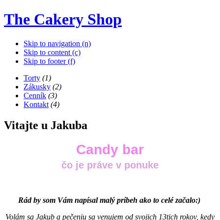
The Cakery Shop
Skip to navigation (n)
Skip to content (c)
Skip to footer (f)
Torty
(1)
Zákusky
(2)
Cenník
(3)
Kontakt
(4)
Vitajte u Jakuba
Candy bar
čo je práve v ponuke
Rád by som Vám napísal malý príbeh ako to celé začalo:)
Volám sa Jakub a pečeniu sa venujem od svojich 13tich rokov, kedy